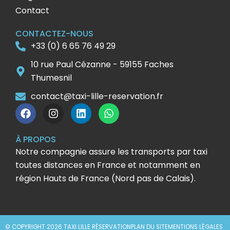
Contact
CONTACTEZ-NOUS
+33 (0) 6 65 76 49 29
10 rue Paul Cézanne - 59155 Faches
Thumesnil
contact@taxi-lille-reservation.fr
F
I
L
W
a
n
i
h
c
s
n
a
e
t
k
t
À PROPOS
b
a
e
s
Notre compagnie assure les transports par taxi
o
g
d
a
toutes distances en France et notamment en
o
r
i
p
région Hauts de France (Nord pas de Calais).
k
a
n
p
m
© COPYRIGHT 2026 TAXI LILLE RÉSERVATION
PLAN DU SITE
MENTIONS LÉGALES