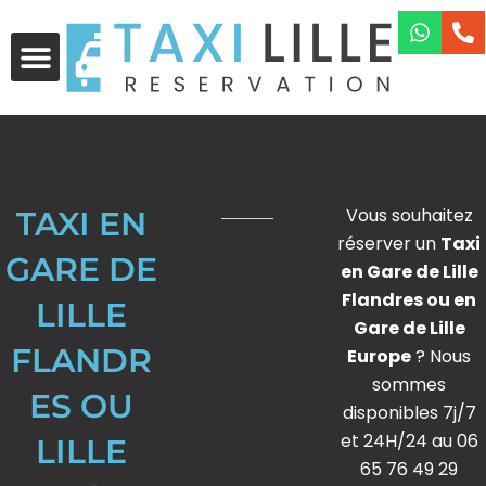
Aller
au
contenu
Vous souhaitez
TAXI EN
réserver un
Taxi
GARE DE
en Gare de Lille
Flandres ou en
LILLE
Gare de Lille
FLANDR
Europe
? Nous
sommes
ES OU
disponibles 7j/7
et 24H/24 au 06
LILLE
65 76 49 29